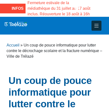
ale de la
Fermeture estivale de la Maison des
Ferme
31 juillet au 17 août
INFOS
Services publics Vasco de Gama du
média
ure le 18 août à 16h
3 au 21 août
inclu
nce
nicipal
ploi
ent
ie
administratives
 Projets
déchets
Accueil
»
Un coup de pouce informatique pour lutter
eunesse
nsultatifs
blics
nternationales – Jumelage
é
contre le décrochage scolaire et la fracture numérique –
Ville de Trélazé
solidarité
 Patrimoine
unicipaux
isée
Un coup de pouce
informatique pour
iaux et d’animations
lutter contre le