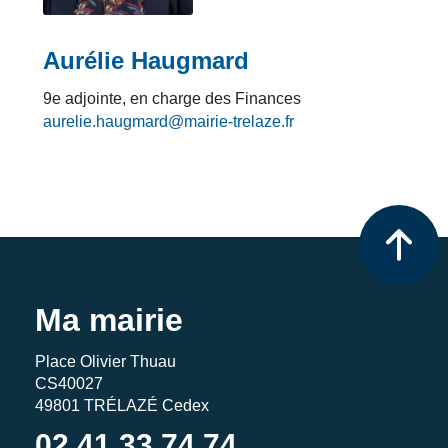
Aurélie Haugmard
9e adjointe, en charge des Finances
aurelie.haugmard@mairie-trelaze.fr
Ma mairie
Place Olivier Thuau
CS40027
49801 TRÉLAZÉ Cedex
02 41 33 74 74