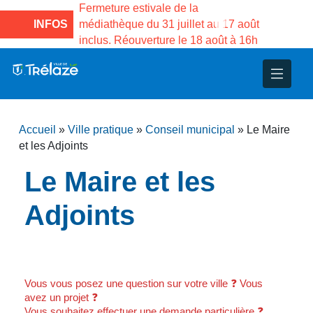
ale de la
Fermeture estivale de la Maison des
Ferme
31 juillet au 17 août
INFOS
Services publics Vasco de Gama du
média
ure le 18 août à 16h
3 au 21 août
inclu
nce
nicipal
ploi
ent
ie
administratives
 Projets
déchets
Accueil
»
Ville pratique
»
Conseil municipal
»
Le Maire
eunesse
nsultatifs
blics
nternationales – Jumelage
é
et les Adjoints
Le Maire et les
solidarité
 Patrimoine
Adjoints
unicipaux
isée
iaux et d’animations
Vous vous posez une question sur votre ville ❓ Vous
avez un projet ❓
Vous souhaitez effectuer une demande particulière ❓