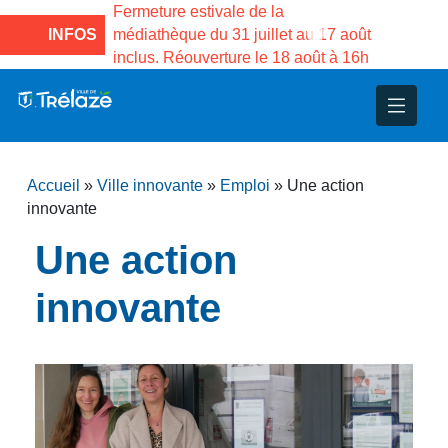
e la Maison des
Fermeture estivale de la
Fermeture
sco de Gama du
INFOS
médiathèque du 31 juillet au 17 août
Services 
inclus. Réouverture le 18 août à 16h
3 au 21 a
nce
nicipal
ploi
ent
ie
administratives
 Projets
déchets
Accueil
»
Ville innovante
»
Emploi
»
Une action
eunesse
nsultatifs
blics
nternationales – Jumelage
é
innovante
Une action
solidarité
 Patrimoine
innovante
unicipaux
isée
iaux et d’animations