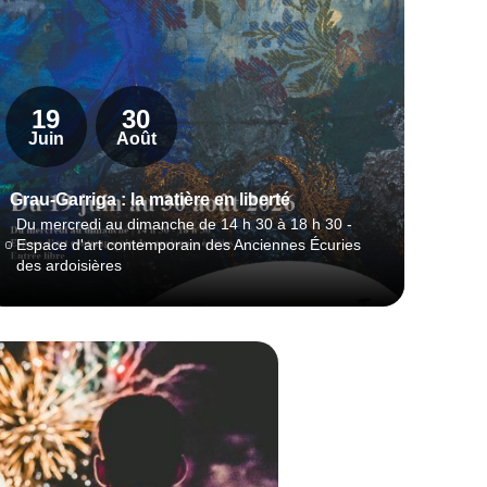
dis
La saiso
septemb
19
30
patrimoi
danse, 
Juin
Août
théâtre,
Grau-Garriga : la matière en liberté
Du mercredi au dimanche de 14 h 30 à 18 h 30 -
En sa
Espace d'art contemporain des Anciennes Écuries
des ardoisières