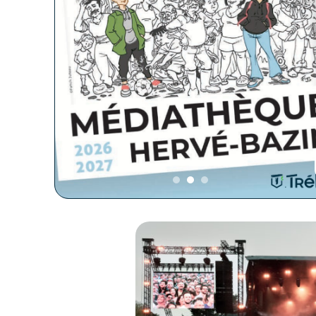
met
 des
 son