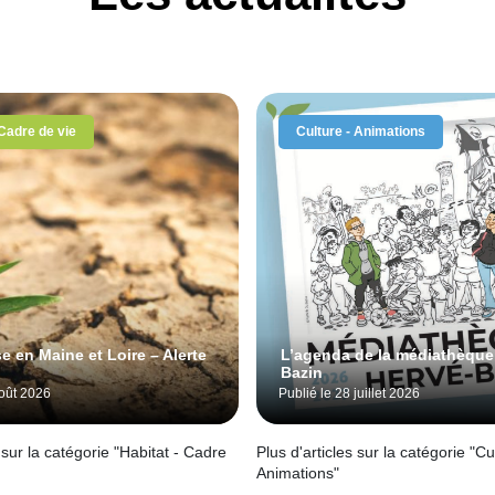
 Cadre de vie
Culture - Animations
e en Maine et Loire – Alerte
L’agenda de la médiathèque
Bazin
août 2026
Publié le 28 juillet 2026
 sur la catégorie "Habitat - Cadre
Plus d'articles sur la catégorie "Cu
Animations"