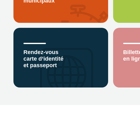
municipaux
Rendez-vous
Billett
carte d’identité
en lig
et passeport