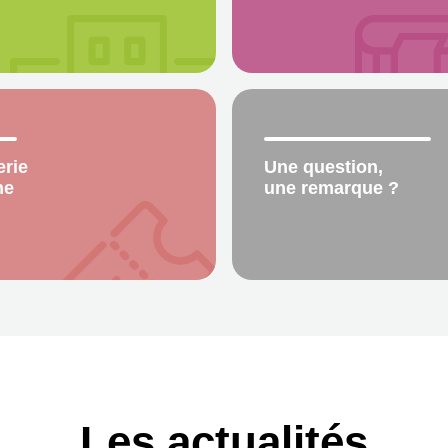
erie
Une question,
ne
une remarque ?
Les actualités