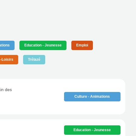
ations
Education - Jeunesse
Emploi
-Loisirs
Trélazé
in des
Culture - Animations
Education - Jeunesse