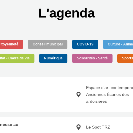
L'agenda
itoyenneté
Conseil municipal
COVID-19
Culture - Anim
tat - Cadre de vie
Numérique
Solidarités - Santé
Sports
Espace d'art contempora
Anciennes Écuries des
ardoisières
unesse au
Le Spot TRZ