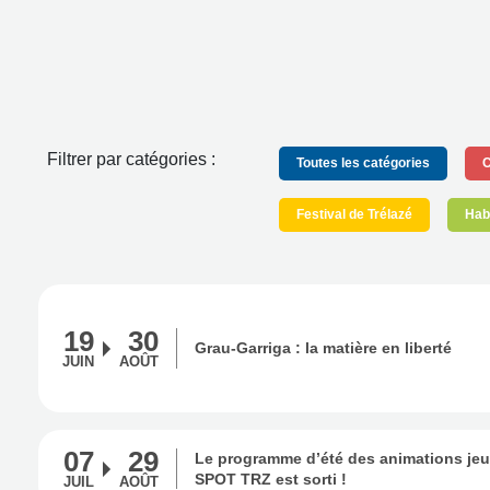
Filtrer par catégories :
Toutes les catégories
C
Festival de Trélazé
Habi
19
30
Grau-Garriga : la matière en liberté
JUIN
AOÛT
07
29
Le programme d’été des animations je
SPOT TRZ est sorti !
JUIL
AOÛT