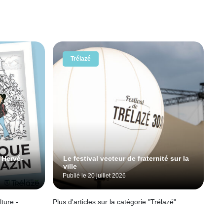
Trélazé
 Hervé-
Le festival vecteur de fraternité sur la
ville
Publié le 20 juillet 2026
lture -
Plus d'articles sur la catégorie "Trélazé"