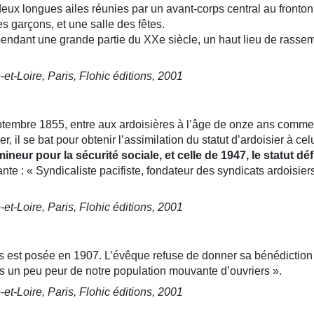
deux longues ailes réunies par un avant-corps central au fronton 
s garçons, et une salle des fêtes.
t pendant une grande partie du XXe siècle, un haut lieu de rass
t-Loire, Paris, Flohic éditions, 2001
mbre 1855, entre aux ardoisières à l’âge de onze ans comme appr
 il se bat pour obtenir l’assimilation du statut d’ardoisier à cel
ineur pour la sécurité sociale, et celle de 1947, le statut déf
nte : « Syndicaliste pacifiste, fondateur des syndicats ardoisier
t-Loire, Paris, Flohic éditions, 2001
rs est posée en 1907. L’évêque refuse de donner sa bénédiction 
rs un peu peur de notre population mouvante d’ouvriers ».
t-Loire, Paris, Flohic éditions, 2001