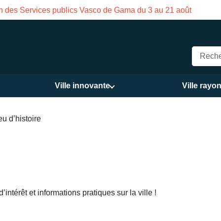
on des Services publics Vasco de Gama du 3 au 21 août
Ville innovante
Ville rayo
u d’histoire
intérêt et informations pratiques sur la ville !