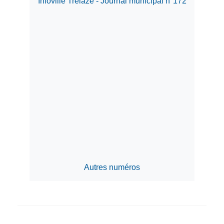
Infoville Trélazé - Journal municipal n°172
Autres numéros