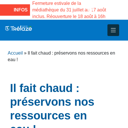
e la Maison des
Fermeture estivale de la
Fermeture
sco de Gama du
INFOS
médiathèque du 31 juillet au 17 août
Services 
inclus. Réouverture le 18 août à 16h
3 au 21 a
nce
nicipal
ploi
ent
ie
administratives
 Projets
déchets
Accueil
»
Il fait chaud : préservons nos ressources en
eunesse
nsultatifs
blics
nternationales – Jumelage
é
eau !
solidarité
 Patrimoine
Il fait chaud :
unicipaux
isée
préservons nos
iaux et d’animations
ressources en