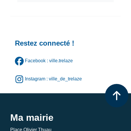
Restez connecté !
Facebook : ville.trelaze
Instagram : ville_de_trelaze
Ma mairie
Place Olivier Thuau