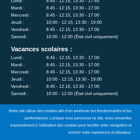
Lundi :
8:45 - 12:15, 13:30 - 17:45
Mardi :
8:45 - 12:15, 13:30 - 17:00
Mercredi :
8:45 - 12:15, 13:30 - 17:00
Jeudi :
10:00 - 12:15, 13:30 - 19:00
Vendredi :
8:45 - 12:15, 13:30 - 17:00
Samedi :
10:00 - 12:00 (État civil uniquement)
Vacances scolaires :
Lundi :
8:45 - 12:15, 13:30 - 17:00
Mardi :
8:45 - 12:15, 13:30 - 17:00
Mercredi :
8:45 - 12:15, 13:30 - 17:00
Jeudi :
10:00 - 12:15, 13:30 - 19:00
Vendredi :
8:45 - 12:15, 13:30 - 17:00
Samedi :
10:00 - 12:00 (État civil uniquement)
Les services de l'état-civil, du CCAS et de l'urbanisme sont
Notre site utilise des cookies afin d’en améliorer les fonctionnalités et les
fermés au public le lundi matin.
performances. Lorsque vous parcourez ce site, vous consentez
expressément à l'utilisation des cookies pour faciliter votre navigation et
Je m'abonne à la newsletter
enrichir votre expérience d’utilisateur.