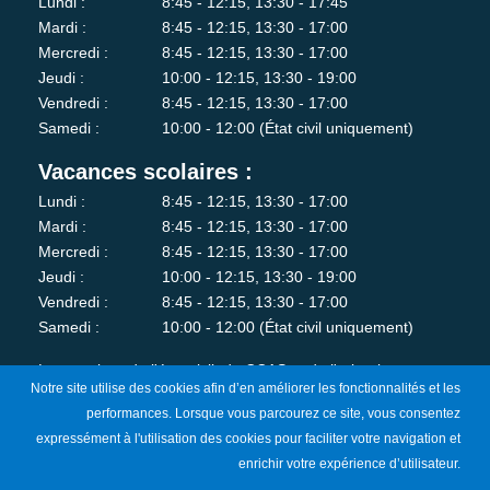
Lundi :
8:45 - 12:15, 13:30 - 17:45
Mardi :
8:45 - 12:15, 13:30 - 17:00
Mercredi :
8:45 - 12:15, 13:30 - 17:00
Jeudi :
10:00 - 12:15, 13:30 - 19:00
Vendredi :
8:45 - 12:15, 13:30 - 17:00
Samedi :
10:00 - 12:00 (État civil uniquement)
Vacances scolaires :
Lundi :
8:45 - 12:15, 13:30 - 17:00
Mardi :
8:45 - 12:15, 13:30 - 17:00
Mercredi :
8:45 - 12:15, 13:30 - 17:00
Jeudi :
10:00 - 12:15, 13:30 - 19:00
Vendredi :
8:45 - 12:15, 13:30 - 17:00
Samedi :
10:00 - 12:00 (État civil uniquement)
Les services de l'état-civil, du CCAS et de l'urbanisme sont
Notre site utilise des cookies afin d’en améliorer les fonctionnalités et les
fermés au public le lundi matin.
performances. Lorsque vous parcourez ce site, vous consentez
expressément à l'utilisation des cookies pour faciliter votre navigation et
Je m'abonne à la newsletter
enrichir votre expérience d’utilisateur.