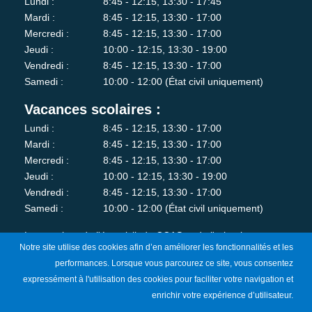
Lundi :
8:45 - 12:15, 13:30 - 17:45
Mardi :
8:45 - 12:15, 13:30 - 17:00
Mercredi :
8:45 - 12:15, 13:30 - 17:00
Jeudi :
10:00 - 12:15, 13:30 - 19:00
Vendredi :
8:45 - 12:15, 13:30 - 17:00
Samedi :
10:00 - 12:00 (État civil uniquement)
Vacances scolaires :
Lundi :
8:45 - 12:15, 13:30 - 17:00
Mardi :
8:45 - 12:15, 13:30 - 17:00
Mercredi :
8:45 - 12:15, 13:30 - 17:00
Jeudi :
10:00 - 12:15, 13:30 - 19:00
Vendredi :
8:45 - 12:15, 13:30 - 17:00
Samedi :
10:00 - 12:00 (État civil uniquement)
Les services de l'état-civil, du CCAS et de l'urbanisme sont
Notre site utilise des cookies afin d’en améliorer les fonctionnalités et les
fermés au public le lundi matin.
performances. Lorsque vous parcourez ce site, vous consentez
expressément à l'utilisation des cookies pour faciliter votre navigation et
Je m'abonne à la newsletter
enrichir votre expérience d’utilisateur.