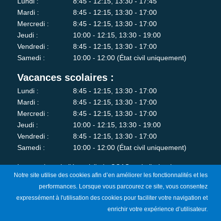
Lundi :
8:45 - 12:15, 13:30 - 17:45
Mardi :
8:45 - 12:15, 13:30 - 17:00
Mercredi :
8:45 - 12:15, 13:30 - 17:00
Jeudi :
10:00 - 12:15, 13:30 - 19:00
Vendredi :
8:45 - 12:15, 13:30 - 17:00
Samedi :
10:00 - 12:00 (État civil uniquement)
Vacances scolaires :
Lundi :
8:45 - 12:15, 13:30 - 17:00
Mardi :
8:45 - 12:15, 13:30 - 17:00
Mercredi :
8:45 - 12:15, 13:30 - 17:00
Jeudi :
10:00 - 12:15, 13:30 - 19:00
Vendredi :
8:45 - 12:15, 13:30 - 17:00
Samedi :
10:00 - 12:00 (État civil uniquement)
Les services de l'état-civil, du CCAS et de l'urbanisme sont
Notre site utilise des cookies afin d’en améliorer les fonctionnalités et les
fermés au public le lundi matin.
performances. Lorsque vous parcourez ce site, vous consentez
expressément à l'utilisation des cookies pour faciliter votre navigation et
Je m'abonne à la newsletter
enrichir votre expérience d’utilisateur.