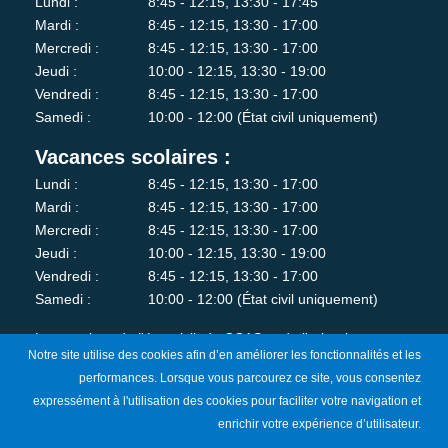
Lundi :
8:45 - 12:15, 13:30 - 17:45
Mardi :
8:45 - 12:15, 13:30 - 17:00
Mercredi :
8:45 - 12:15, 13:30 - 17:00
Jeudi :
10:00 - 12:15, 13:30 - 19:00
Vendredi :
8:45 - 12:15, 13:30 - 17:00
Samedi :
10:00 - 12:00 (État civil uniquement)
Vacances scolaires :
Lundi :
8:45 - 12:15, 13:30 - 17:00
Mardi :
8:45 - 12:15, 13:30 - 17:00
Mercredi :
8:45 - 12:15, 13:30 - 17:00
Jeudi :
10:00 - 12:15, 13:30 - 19:00
Vendredi :
8:45 - 12:15, 13:30 - 17:00
Samedi :
10:00 - 12:00 (État civil uniquement)
Les services de l'état-civil, du CCAS et de l'urbanisme sont
Notre site utilise des cookies afin d’en améliorer les fonctionnalités et les
fermés au public le lundi matin.
performances. Lorsque vous parcourez ce site, vous consentez
expressément à l'utilisation des cookies pour faciliter votre navigation et
Je m'abonne à la newsletter
enrichir votre expérience d’utilisateur.