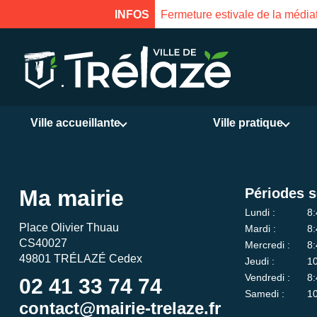
INFOS
Fermeture estivale de la médiat
Ville accueillante
Ville pratique
Ma mairie
Périodes s
Lundi :
8:
Place Olivier Thuau
Mardi :
8:
CS40027
Mercredi :
8:
49801 TRÉLAZÉ Cedex
Jeudi :
10
Vendredi :
8:
02 41 33 74 74
Samedi :
10
contact@mairie-trelaze.fr