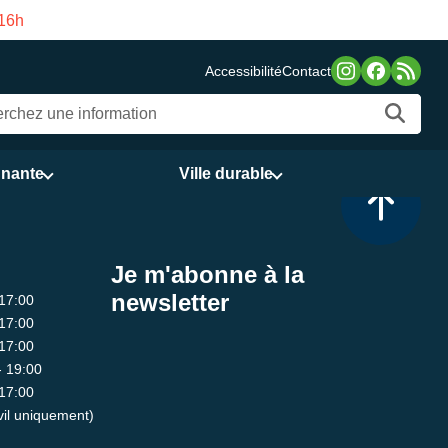
 16h
Fermeture estivale 
Accessibilité
Contact
nnante
Ville durable
Je m'abonne à la
newsletter
 17:00
 17:00
 17:00
- 19:00
 17:00
ivil uniquement)