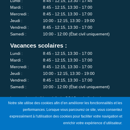
Lundi :
8:45 - 12:15, 13:30 - 17:45
Mardi :
8:45 - 12:15, 13:30 - 17:00
Mercredi :
8:45 - 12:15, 13:30 - 17:00
Jeudi :
10:00 - 12:15, 13:30 - 19:00
Vendredi :
8:45 - 12:15, 13:30 - 17:00
Samedi :
10:00 - 12:00 (État civil uniquement)
Vacances scolaires :
Lundi :
8:45 - 12:15, 13:30 - 17:00
Mardi :
8:45 - 12:15, 13:30 - 17:00
Mercredi :
8:45 - 12:15, 13:30 - 17:00
Jeudi :
10:00 - 12:15, 13:30 - 19:00
Vendredi :
8:45 - 12:15, 13:30 - 17:00
Samedi :
10:00 - 12:00 (État civil uniquement)
Les services de l'état-civil, du CCAS et de l'urbanisme sont
Notre site utilise des cookies afin d’en améliorer les fonctionnalités et les
fermés au public le lundi matin.
performances. Lorsque vous parcourez ce site, vous consentez
expressément à l'utilisation des cookies pour faciliter votre navigation et
Je m'abonne à la newsletter
enrichir votre expérience d’utilisateur.