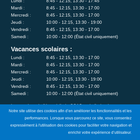
Lundi :
8:45 - 12:15, 13:30 - 17:45
Mardi :
8:45 - 12:15, 13:30 - 17:00
Mercredi :
8:45 - 12:15, 13:30 - 17:00
Jeudi :
10:00 - 12:15, 13:30 - 19:00
Vendredi :
8:45 - 12:15, 13:30 - 17:00
Samedi :
10:00 - 12:00 (État civil uniquement)
Vacances scolaires :
Lundi :
8:45 - 12:15, 13:30 - 17:00
Mardi :
8:45 - 12:15, 13:30 - 17:00
Mercredi :
8:45 - 12:15, 13:30 - 17:00
Jeudi :
10:00 - 12:15, 13:30 - 19:00
Vendredi :
8:45 - 12:15, 13:30 - 17:00
Samedi :
10:00 - 12:00 (État civil uniquement)
Les services de l'état-civil, du CCAS et de l'urbanisme sont
Notre site utilise des cookies afin d’en améliorer les fonctionnalités et les
fermés au public le lundi matin.
performances. Lorsque vous parcourez ce site, vous consentez
expressément à l'utilisation des cookies pour faciliter votre navigation et
Je m'abonne à la newsletter
enrichir votre expérience d’utilisateur.