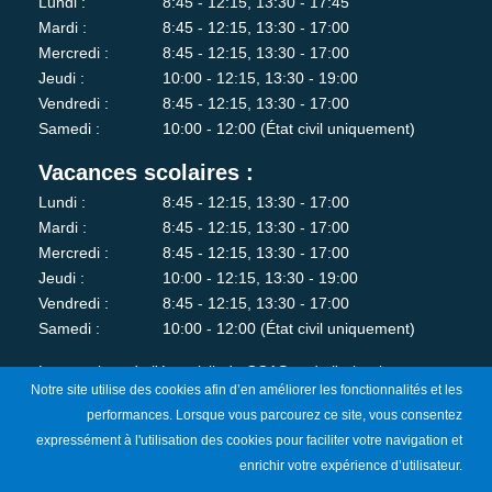
Lundi :
8:45 - 12:15, 13:30 - 17:45
Mardi :
8:45 - 12:15, 13:30 - 17:00
Mercredi :
8:45 - 12:15, 13:30 - 17:00
Jeudi :
10:00 - 12:15, 13:30 - 19:00
Vendredi :
8:45 - 12:15, 13:30 - 17:00
Samedi :
10:00 - 12:00 (État civil uniquement)
Vacances scolaires :
Lundi :
8:45 - 12:15, 13:30 - 17:00
Mardi :
8:45 - 12:15, 13:30 - 17:00
Mercredi :
8:45 - 12:15, 13:30 - 17:00
Jeudi :
10:00 - 12:15, 13:30 - 19:00
Vendredi :
8:45 - 12:15, 13:30 - 17:00
Samedi :
10:00 - 12:00 (État civil uniquement)
Les services de l'état-civil, du CCAS et de l'urbanisme sont
Notre site utilise des cookies afin d’en améliorer les fonctionnalités et les
fermés au public le lundi matin.
performances. Lorsque vous parcourez ce site, vous consentez
expressément à l'utilisation des cookies pour faciliter votre navigation et
Je m'abonne à la newsletter
enrichir votre expérience d’utilisateur.