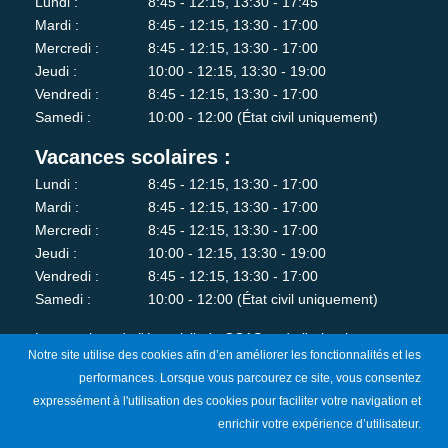
Lundi :
8:45 - 12:15, 13:30 - 17:45
Mardi :
8:45 - 12:15, 13:30 - 17:00
Mercredi :
8:45 - 12:15, 13:30 - 17:00
Jeudi :
10:00 - 12:15, 13:30 - 19:00
Vendredi :
8:45 - 12:15, 13:30 - 17:00
Samedi :
10:00 - 12:00 (État civil uniquement)
Vacances scolaires :
Lundi :
8:45 - 12:15, 13:30 - 17:00
Mardi :
8:45 - 12:15, 13:30 - 17:00
Mercredi :
8:45 - 12:15, 13:30 - 17:00
Jeudi :
10:00 - 12:15, 13:30 - 19:00
Vendredi :
8:45 - 12:15, 13:30 - 17:00
Samedi :
10:00 - 12:00 (État civil uniquement)
Les services de l'état-civil, du CCAS et de l'urbanisme sont
Notre site utilise des cookies afin d’en améliorer les fonctionnalités et les
fermés au public le lundi matin.
performances. Lorsque vous parcourez ce site, vous consentez
expressément à l'utilisation des cookies pour faciliter votre navigation et
Je m'abonne à la newsletter
enrichir votre expérience d’utilisateur.