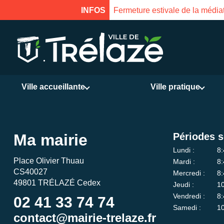
INFOS
Fermeture estivale de la médiat
Ville accueillante
Ville pratique
Ma mairie
Périodes s
Lundi :
8:
Place Olivier Thuau
Mardi :
8:
CS40027
Mercredi :
8:
49801 TRÉLAZÉ Cedex
Jeudi :
10
Vendredi :
8:
02 41 33 74 74
Samedi :
10
contact@mairie-trelaze.fr