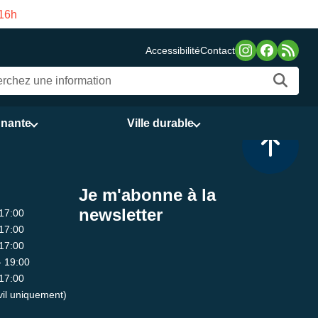
 16h
Fermeture estivale 
Accessibilité
Contact
nnante
Ville durable
Je m'abonne à la
newsletter
 17:00
 17:00
 17:00
- 19:00
 17:00
ivil uniquement)