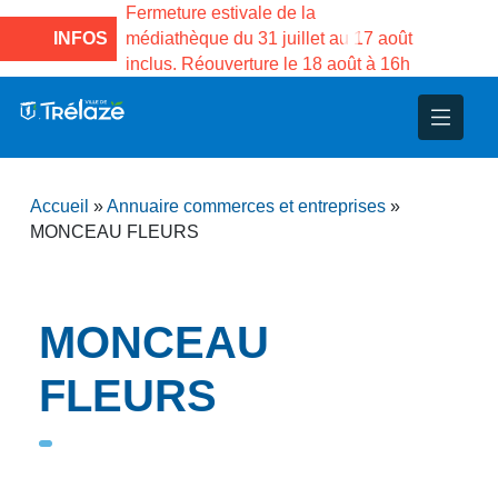
e la Maison des
Fermeture estivale de la
Fermeture
sco de Gama du
INFOS
médiathèque du 31 juillet au 17 août
Services 
inclus. Réouverture le 18 août à 16h
3 au 21 a
nce
nicipal
ploi
ent
ie
administratives
 Projets
déchets
Accueil
»
Annuaire commerces et entreprises
»
eunesse
nsultatifs
blics
nternationales – Jumelage
é
MONCEAU FLEURS
solidarité
 Patrimoine
MONCEAU
unicipaux
isée
FLEURS
iaux et d’animations