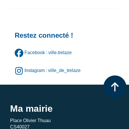
Restez connecté !
Facebook : ville.trelaze
Instagram : ville_de_trelaze
Ma mairie
Place Olivier Thuau
CS40027