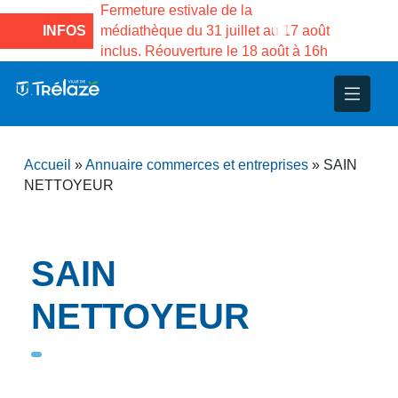
e la Maison des
Fermeture estivale de la
Fermeture
sco de Gama du
INFOS
médiathèque du 31 juillet au 17 août
Services 
inclus. Réouverture le 18 août à 16h
3 au 21 a
nce
nicipal
ploi
ent
ie
administratives
 Projets
déchets
Accueil
»
Annuaire commerces et entreprises
»
SAIN
eunesse
nsultatifs
blics
nternationales – Jumelage
é
NETTOYEUR
solidarité
 Patrimoine
SAIN
unicipaux
isée
NETTOYEUR
iaux et d’animations