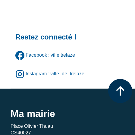
Restez connecté !
Facebook : ville.trelaze
Instagram : ville_de_trelaze
Ma mairie
Place Olivier Thuau
CS40027