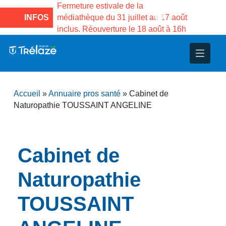
e la Maison des
Fermeture estivale de la
Fermeture
sco de Gama du
INFOS
médiathèque du 31 juillet au 17 août
Services 
inclus. Réouverture le 18 août à 16h
3 au 21 a
nce
nicipal
ploi
ent
ie
administratives
 Projets
déchets
Accueil
»
Annuaire pros santé
»
Cabinet de
eunesse
nsultatifs
blics
nternationales – Jumelage
é
Naturopathie TOUSSAINT ANGELINE
solidarité
 Patrimoine
Cabinet de
unicipaux
isée
Naturopathie
iaux et d’animations
TOUSSAINT