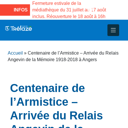
son des
Fermeture estivale de la
Fermeture estival
Gama du
INFOS
médiathèque du 31 juillet au 17 août
Services publics
inclus. Réouverture le 18 août à 16h
3 au 21 août
nce
nicipal
ploi
ent
ie
administratives
 Projets
déchets
Accueil
»
Centenaire de l’Armistice – Arrivée du Relais
eunesse
nsultatifs
blics
nternationales – Jumelage
é
Angevin de la Mémoire 1918-2018 à Angers
solidarité
 Patrimoine
Centenaire de
unicipaux
isée
l’Armistice –
iaux et d’animations
Arrivée du Relais