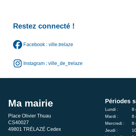
Restez connecté !
Facebook : ville.trelaze
Instagram : ville_de_trelaze
Ma mairie
Périodes s
Lundi :
8:
Place Olivier Thuau
Mardi :
8:
CS40027
Mercredi :
8:
49801 TRÉLAZÉ Cedex
Jeudi :
10