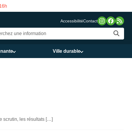
es publics Vasco de Gama du 3 au 21 août
Accessibilité
Contact
nnante
Ville durable
scrutin, les résultats […]