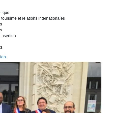
blique
e, tourisme et relations internationales
es
es
insertion
ts
lien
.