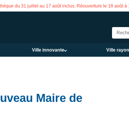
on des Services publics Vasco de Gama du 3 au 21 août
Ville innovante
Ville rayo
uveau Maire de