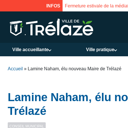
INFOS
Fermeture estivale de la Mais
Ville accueillante
Ville pratique
Accueil
»
Lamine Naham, élu nouveau Maire de Trélazé
Lamine Naham, élu no
Trélazé
CONSEIL MUNICIPAL