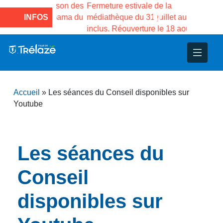
e la Maison des
Fermeture estivale de la
Fermeture
sco de Gama du
INFOS
médiathèque du 31 juillet au 17 août
Services 
inclus. Réouverture le 18 août à 16h
3 au 21 a
nce
nicipal
ploi
ent
ie
administratives
 Projets
déchets
Accueil
»
Les séances du Conseil disponibles sur
eunesse
nsultatifs
blics
nternationales – Jumelage
é
Youtube
solidarité
 Patrimoine
Les séances du
unicipaux
isée
Conseil
iaux et d’animations
disponibles sur