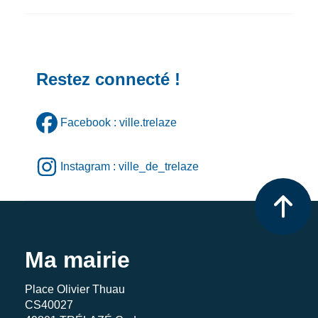
Restez connecté !
Facebook : ville.trelaze
Instagram : ville_de_trelaze
Ma mairie
Place Olivier Thuau
CS40027