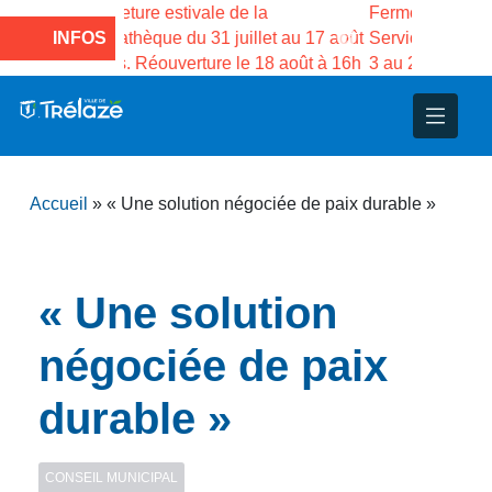
de la
Fermeture estivale de la Maison des
Fermetur
uillet au 17 août
INFOS
Services publics Vasco de Gama du
médiathè
 le 18 août à 16h
3 au 21 août
inclus. 
nce
nicipal
ploi
ent
ie
administratives
 Projets
déchets
Accueil
»
« Une solution négociée de paix durable »
eunesse
nsultatifs
blics
nternationales – Jumelage
é
solidarité
 Patrimoine
« Une solution
unicipaux
isée
négociée de paix
durable »
iaux et d’animations
CONSEIL MUNICIPAL