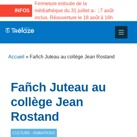
 des
Fermeture estivale de la
Fermeture estivale d
a du
médiathèque du 31 juillet au 17 août
INFOS
Services publics Va
inclus. Réouverture le 18 août à 16h
3 au 21 août
nce
nicipal
ploi
ent
ie
administratives
 Projets
déchets
Accueil
»
Fañch Juteau au collège Jean Rostand
eunesse
nsultatifs
blics
nternationales – Jumelage
é
solidarité
 Patrimoine
Fañch Juteau au
unicipaux
isée
collège Jean
Rostand
iaux et d’animations
CULTURE - ANIMATIONS