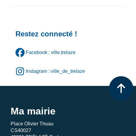
Restez connecté !
Facebook : ville.trelaze
Instagram : ville_de_trelaze
Ma mairie
Place Olivier Thuau
CS40027