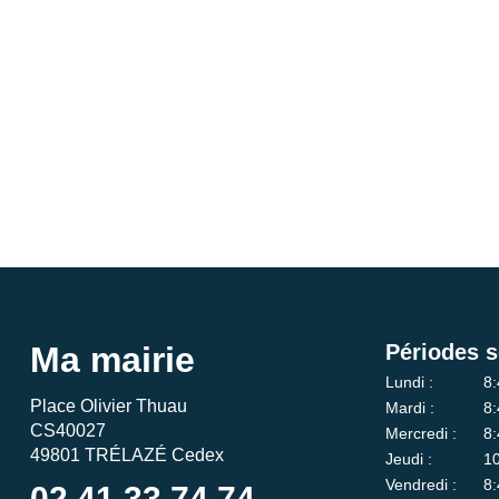
Ma mairie
Périodes s
Lundi :
8:
Place Olivier Thuau
Mardi :
8:
CS40027
Mercredi :
8:
49801 TRÉLAZÉ Cedex
Jeudi :
10
Vendredi :
8:
02 41 33 74 74