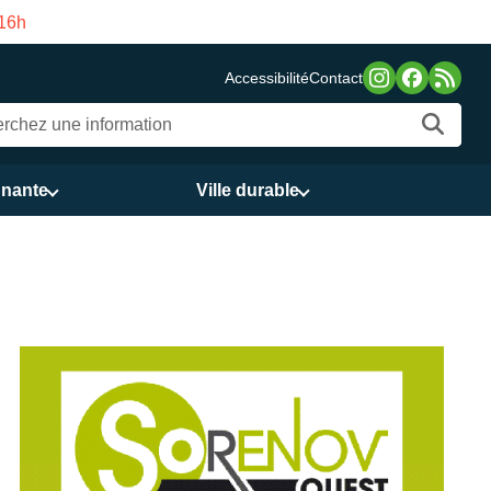
asco de Gama du 3 au 21 août
Accessibilité
Contact
nnante
Ville durable