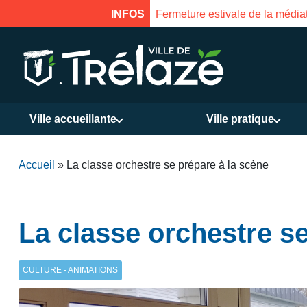
s. Réouverture le 18 août à 16h
INFOS
Ville accueillante
Ville pratique
Accueil
»
La classe orchestre se prépare à la scène
La classe orchestre se
CULTURE - ANIMATIONS