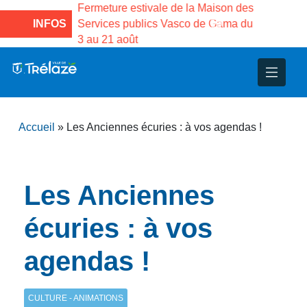
 la
Fermeture estivale de la Maison des
Fermeture 
llet au 17 août
INFOS
Services publics Vasco de Gama du
médiathèqu
e 18 août à 16h
3 au 21 août
inclus. Ré
nce
nicipal
ploi
ent
ie
administratives
 Projets
déchets
Accueil
»
Les Anciennes écuries : à vos agendas !
eunesse
nsultatifs
blics
nternationales – Jumelage
é
solidarité
 Patrimoine
Les Anciennes
unicipaux
isée
écuries : à vos
agendas !
iaux et d’animations
CULTURE - ANIMATIONS