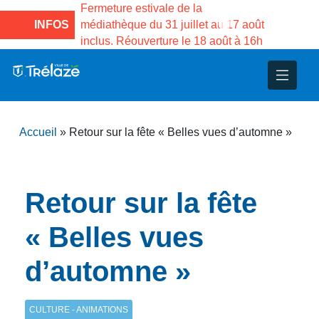
e la Maison des
Fermeture estivale de la
Fermeture
sco de Gama du
INFOS
médiathèque du 31 juillet au 17 août
Services 
inclus. Réouverture le 18 août à 16h
3 au 21 a
nce
nicipal
ploi
ent
ie
administratives
 Projets
déchets
Accueil
»
Retour sur la fête « Belles vues d’automne »
eunesse
nsultatifs
blics
nternationales – Jumelage
é
solidarité
 Patrimoine
Retour sur la fête
unicipaux
isée
« Belles vues
d’automne »
iaux et d’animations
CULTURE - ANIMATIONS