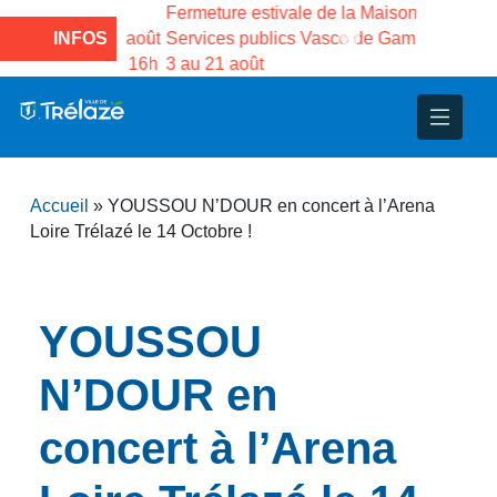
 la
Fermeture estivale de la Maison des
Fermeture 
llet au 17 août
INFOS
Services publics Vasco de Gama du
médiathèqu
e 18 août à 16h
3 au 21 août
inclus. Ré
nce
nicipal
ploi
ent
ie
administratives
 Projets
déchets
Accueil
»
YOUSSOU N’DOUR en concert à l’Arena
eunesse
nsultatifs
blics
nternationales – Jumelage
é
Loire Trélazé le 14 Octobre !
solidarité
 Patrimoine
YOUSSOU
unicipaux
isée
N’DOUR en
iaux et d’animations
concert à l’Arena