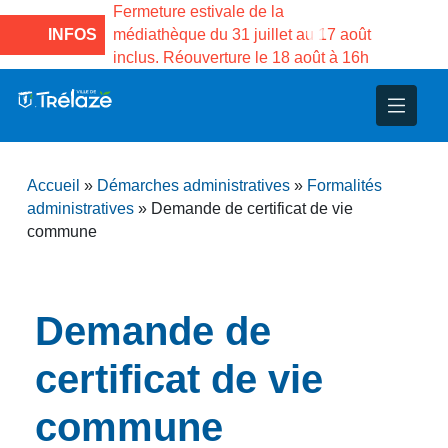
e la Maison des
Fermeture estivale de la
Fermeture
sco de Gama du
INFOS
médiathèque du 31 juillet au 17 août
Services 
inclus. Réouverture le 18 août à 16h
3 au 21 a
nce
nicipal
ploi
ent
ie
administratives
 Projets
déchets
Accueil
»
Démarches administratives
»
Formalités
eunesse
nsultatifs
blics
nternationales – Jumelage
é
administratives
»
Demande de certificat de vie
commune
solidarité
 Patrimoine
unicipaux
isée
Demande de
certificat de vie
iaux et d’animations
commune