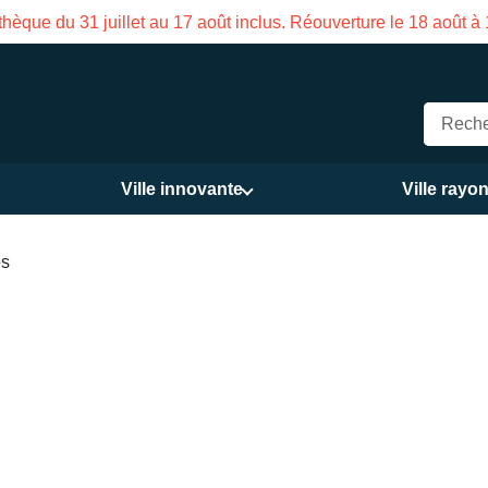
hèque du 31 juillet au 17 août inclus. Réouverture le 18 août à
Ville innovante
Ville rayo
es