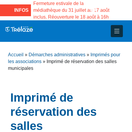
e la Maison des
Fermeture estivale de la
Fermeture
sco de Gama du
INFOS
médiathèque du 31 juillet au 17 août
Services 
inclus. Réouverture le 18 août à 16h
3 au 21 a
nce
nicipal
ploi
ent
ie
administratives
 Projets
déchets
Accueil
»
Démarches administratives
»
Imprimés pour
eunesse
nsultatifs
blics
nternationales – Jumelage
é
les associations
»
Imprimé de réservation des salles
municipales
solidarité
 Patrimoine
unicipaux
isée
Imprimé de
réservation des
iaux et d’animations
salles