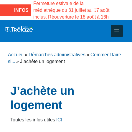
e la Maison des
Fermeture estivale de la
Fermeture
sco de Gama du
INFOS
médiathèque du 31 juillet au 17 août
Services 
inclus. Réouverture le 18 août à 16h
3 au 21 a
nce
nicipal
ploi
ent
ie
administratives
 Projets
déchets
Accueil
»
Démarches administratives
»
Comment faire
eunesse
nsultatifs
blics
nternationales – Jumelage
é
si...
»
J’achète un logement
solidarité
 Patrimoine
J’achète un
unicipaux
isée
logement
iaux et d’animations
Toutes les infos utiles
ICI