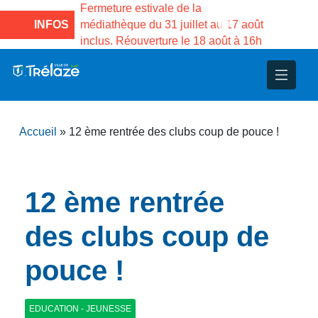
e la Maison des
Fermeture estivale de la
Fermeture
sco de Gama du
INFOS
médiathèque du 31 juillet au 17 août
Services 
inclus. Réouverture le 18 août à 16h
3 au 21 a
nce
nicipal
ploi
ent
ie
administratives
 Projets
déchets
Accueil
»
12 ème rentrée des clubs coup de pouce !
eunesse
nsultatifs
blics
nternationales – Jumelage
é
solidarité
 Patrimoine
12 ème rentrée
unicipaux
isée
des clubs coup de
pouce !
iaux et d’animations
EDUCATION - JEUNESSE