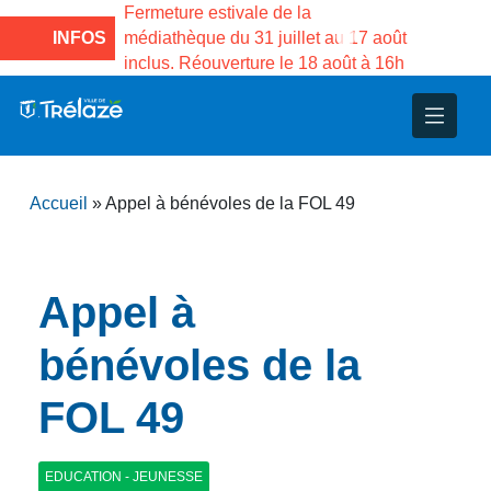
e la Maison des
Fermeture estivale de la
Fermeture
sco de Gama du
INFOS
médiathèque du 31 juillet au 17 août
Services 
inclus. Réouverture le 18 août à 16h
3 au 21 a
nce
nicipal
ploi
ent
ie
administratives
 Projets
déchets
Accueil
»
Appel à bénévoles de la FOL 49
eunesse
nsultatifs
blics
nternationales – Jumelage
é
solidarité
 Patrimoine
Appel à
unicipaux
isée
bénévoles de la
FOL 49
iaux et d’animations
EDUCATION - JEUNESSE