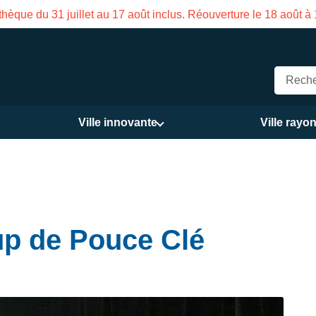
meture estivale de la Maison des Services publics Vasco de Ga
Ville innovante
Ville rayo
up de Pouce Clé