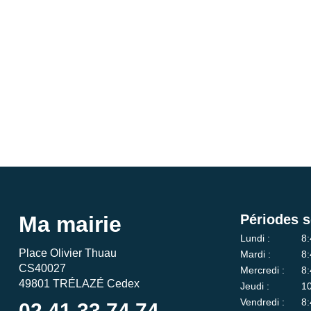
Ma mairie
Périodes s
Lundi :
8:
Place Olivier Thuau
Mardi :
8:
CS40027
Mercredi :
8:
49801 TRÉLAZÉ Cedex
Jeudi :
10
Vendredi :
8:
02 41 33 74 74