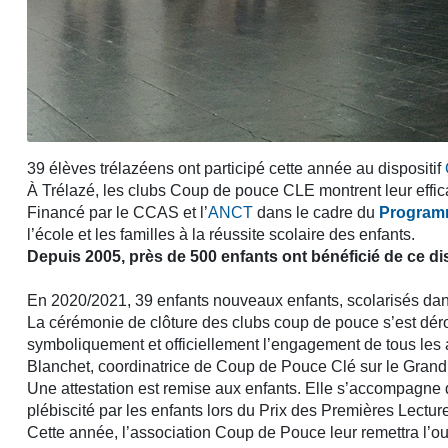
39 élèves trélazéens ont participé cette année au dispositif
À Trélazé, les clubs Coup de pouce CLE montrent leur effic
Financé par le CCAS et l’
ANCT
dans le cadre du
Programm
l’école et les familles à la réussite scolaire des enfants.
Depuis 2005, près de 500 enfants ont bénéficié de ce dis
En 2020/2021, 39 enfants nouveaux enfants, scolarisés dans 
La cérémonie de clôture des clubs coup de pouce s’est dér
symboliquement et officiellement l’engagement de tous les ac
Blanchet, coordinatrice de Coup de Pouce Clé sur le Grand
Une attestation est remise aux enfants. Elle s’accompagne d
plébiscité par les enfants lors du Prix des Premières Lectur
Cette année, l’association Coup de Pouce leur remettra l’o