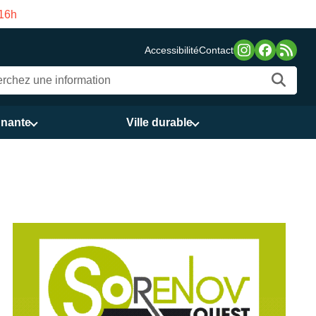
ma du 3 au 21 août
Accessibilité
Contact
nnante
Ville durable