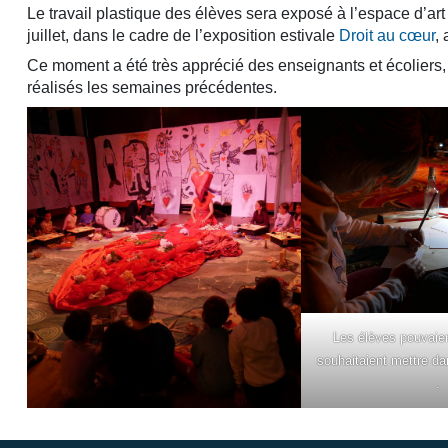
Le travail plastique des élèves sera exposé à l’espace d’a
juillet, dans le cadre de l’exposition estivale
Droit au cœur
,
Ce moment a été très apprécié des enseignants et écoliers, 
réalisés les semaines précédentes.
Les élèves pouvaient
souhaitaient mettre da
.