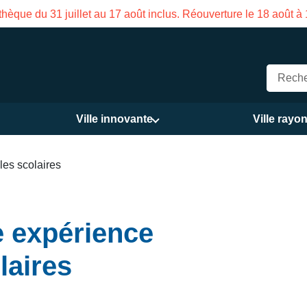
on des Services publics Vasco de Gama du 3 au 21 août
Ville innovante
Ville rayo
les scolaires
e expérience
laires