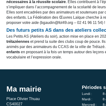
nécessaires à la réussite scolaire
. Elles contribuent à l’
s’impliquer dans l’accompagnement de la scolarité de leurs
Elles sont encadrées par des animateurs et soutenues par 
des enfants. La Fédération des Œuvres Laïque cherche à re
proposer votre aide (bgaudin@fol49.org – 02 41 96 11 54) !
Des futurs petits AS dans des ateliers collec
Les Petits AS (Ateliers du soir), action mise en place en 20
trélazéennes
et prend la suite des clubs coup de pouce. Ils 
animés par des animateurs du CCAS de la ville de Trélazé. L
enfants
en proposant à la fois un temps autour des leçons et
vocabulaire et l’expression orale.
Ma mairie
Périodes s
Lundi :
8:
Place Olivier Thuau
Mardi :
8:
CS40027
Mercredi :
8: