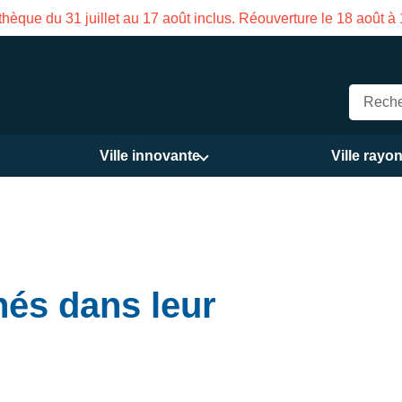
stivale de la Maison des Services publics Vasco de Gama du 3
Ville innovante
Ville rayo
és dans leur