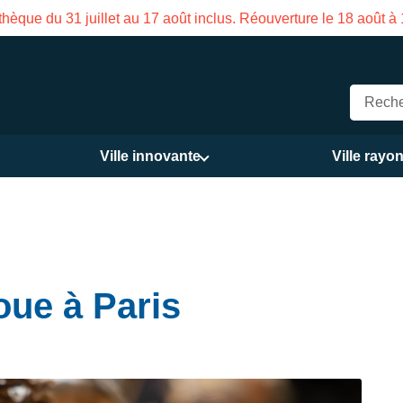
on des Services publics Vasco de Gama du 3 au 21 août
Ville innovante
Ville rayo
oue à Paris