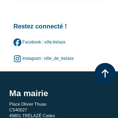
Restez connecté !
Facebook : ville.trelaze
Instagram : ville_de_trelaze
Ma mairie
Place Olivier Thuau
CS40027
49801 TRÉLAZÉ Cedex