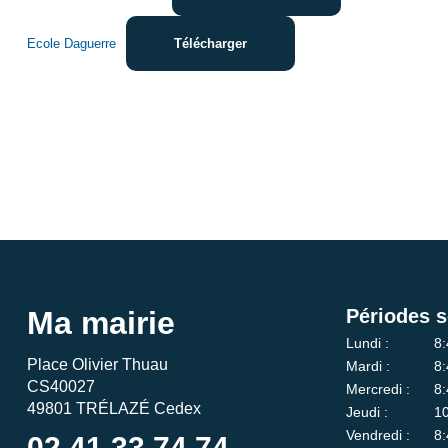
Ecole Daguerre
Télécharger
Ma mairie
Périodes s
Lundi :
8:
Place Olivier Thuau
Mardi :
8:
CS40027
Mercredi :
8:
49801 TRÉLAZÉ Cedex
Jeudi :
10
Vendredi :
8:
02 41 33 74 74