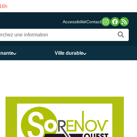
asco de Gama du 3 au 21 août
Accessibilité
Contact
nnante
Ville durable