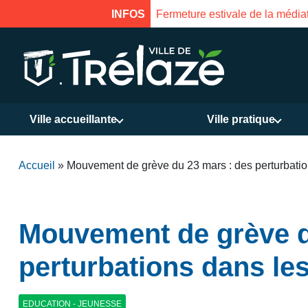
s. Réouverture le 18 août à 16h
INFOS
Ville accueillante
Ville pratique
Accueil
»
Mouvement de grève du 23 mars : des perturbatio
Mouvement de grève d
perturbations dans le
EDUCATION - JEUNESSE