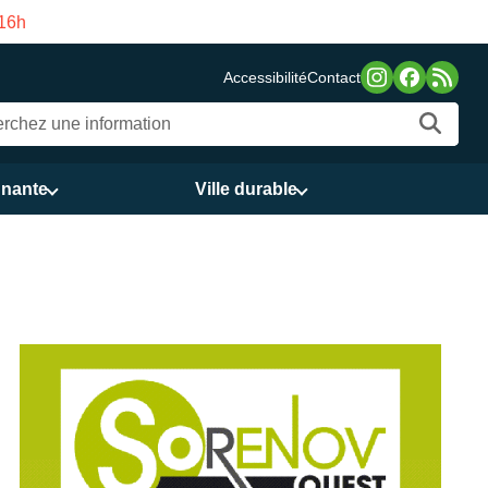
es publics Vasco de Gama du 3 au 21 août
Accessibilité
Contact
nnante
Ville durable