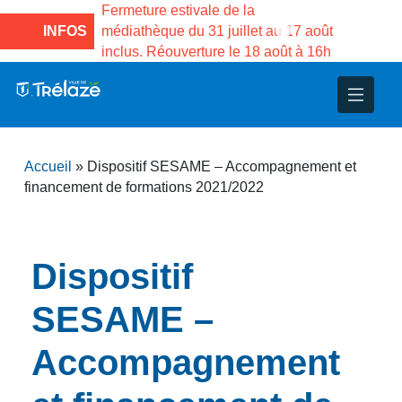
e la Maison des
Fermeture estivale de la
Fermeture
sco de Gama du
INFOS
médiathèque du 31 juillet au 17 août
Services 
inclus. Réouverture le 18 août à 16h
3 au 21 a
nce
nicipal
ploi
ent
ie
administratives
 Projets
déchets
Accueil
»
Dispositif SESAME – Accompagnement et
eunesse
nsultatifs
blics
nternationales – Jumelage
é
financement de formations 2021/2022
solidarité
 Patrimoine
Dispositif
unicipaux
isée
SESAME –
iaux et d’animations
Accompagnement