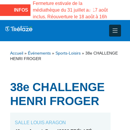
e la Maison des
Fermeture estivale de la
Fermeture
sco de Gama du
INFOS
médiathèque du 31 juillet au 17 août
Services 
inclus. Réouverture le 18 août à 16h
3 au 21 a
nce
nicipal
ploi
ent
ie
administratives
 Projets
déchets
Accueil
»
Événements
»
Sports-Loisirs
»
38e CHALLENGE
eunesse
nsultatifs
blics
nternationales – Jumelage
é
HENRI FROGER
solidarité
 Patrimoine
38e CHALLENGE
unicipaux
isée
HENRI FROGER
iaux et d’animations
SALLE LOUIS ARAGON