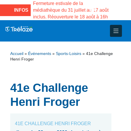
e la Maison des
Fermeture estivale de la
Fermeture
sco de Gama du
INFOS
médiathèque du 31 juillet au 17 août
Services 
inclus. Réouverture le 18 août à 16h
3 au 21 a
nce
nicipal
ploi
ent
ie
administratives
 Projets
déchets
Accueil
»
Événements
»
Sports-Loisirs
»
41e Challenge
eunesse
nsultatifs
blics
nternationales – Jumelage
é
Henri Froger
solidarité
 Patrimoine
41e Challenge
unicipaux
isée
Henri Froger
iaux et d’animations
41E CHALLENGE HENRI FROGER