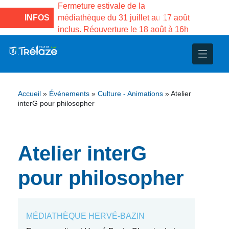
e la Maison des
Fermeture estivale de la
Fermeture
sco de Gama du
INFOS
médiathèque du 31 juillet au 17 août
Services 
inclus. Réouverture le 18 août à 16h
3 au 21 a
nce
nicipal
ploi
ent
ie
administratives
 Projets
déchets
Accueil
»
Événements
»
Culture - Animations
»
Atelier
eunesse
nsultatifs
blics
nternationales – Jumelage
é
interG pour philosopher
solidarité
 Patrimoine
Atelier interG
unicipaux
isée
pour philosopher
iaux et d’animations
MÉDIATHÈQUE HERVÉ-BAZIN