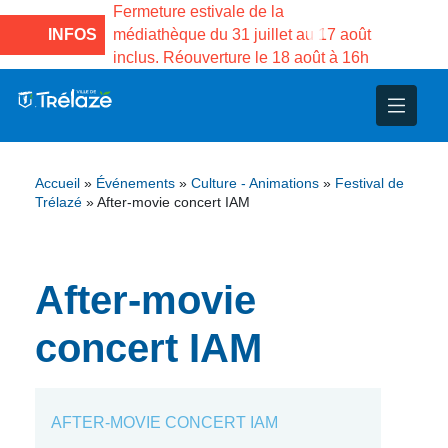
e la Maison des
Fermeture estivale de la
Fermeture
sco de Gama du
INFOS
médiathèque du 31 juillet au 17 août
Services 
inclus. Réouverture le 18 août à 16h
3 au 21 a
nce
nicipal
ploi
ent
ie
administratives
 Projets
déchets
Accueil
»
Événements
»
Culture - Animations
»
Festival de
eunesse
nsultatifs
blics
nternationales – Jumelage
é
Trélazé
»
After-movie concert IAM
solidarité
 Patrimoine
After-movie
unicipaux
isée
concert IAM
iaux et d’animations
AFTER-MOVIE CONCERT IAM